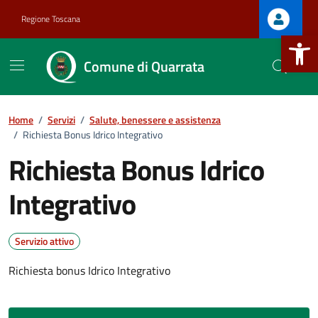
Vai ai contenuti
Vai al footer
Regione Toscana
Apri la b
Comune di Quarrata
Home
/
Servizi
/
Salute, benessere e assistenza
/
Richiesta Bonus Idrico Integrativo
Richiesta Bonus Idrico
.
Integrativo
.
Servizio attivo
.
Richiesta bonus Idrico Integrativo