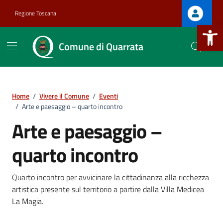
Vai ai contenuti
Vai al footer
Regione Toscana
Apri la b
Comune di Quarrata
Home
/
Vivere il Comune
/
Eventi
/
Arte e paesaggio – quarto incontro
Arte e paesaggio –
.
quarto incontro
Quarto incontro per avvicinare la cittadinanza alla ricchezza
artistica presente sul territorio a partire dalla Villa Medicea
.
La Magia.