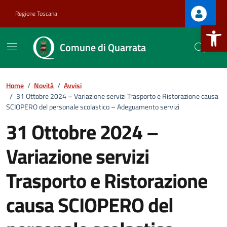
Vai ai contenuti
Vai al footer
Regione Toscana
Apri la b
Comune di Quarrata
Home
/
Novità
/
Avvisi
/
31 Ottobre 2024 – Variazione servizi Trasporto e Ristorazione causa
SCIOPERO del personale scolastico – Adeguamento servizi
31 Ottobre 2024 –
Variazione servizi
Trasporto e Ristorazione
causa SCIOPERO del